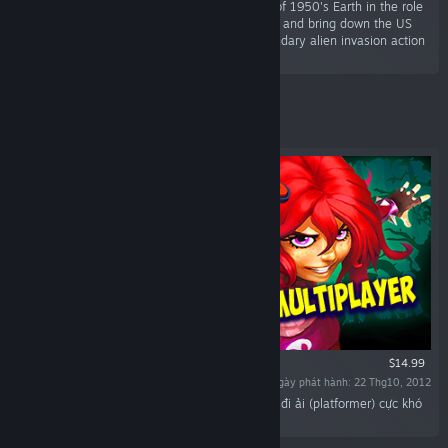
“The cult-classic returns! Terrorize the people of 1950's Earth in the role
of the evil alien Crypto-137. Harvest their DNA and bring down the US
government in the faithful remake of the legendary alien invasion action
adventure.”
Tiêu biểu
$14.99
Ngày phát hành: 22 Thg10, 2012
“Giana Sisters: Twisted Dreams là một trò chơi đi ải (platformer) cực khó
với nhịp độ dồn dập và những thế giới đối lập.”