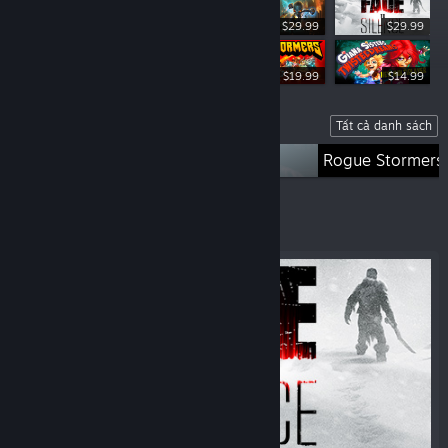
$29.99
$29.99
$39.99
$19.99
$14.99
Danh sách
Tất cả danh sách
Fade To Silence
Rogue Stormers
Tiêu biểu