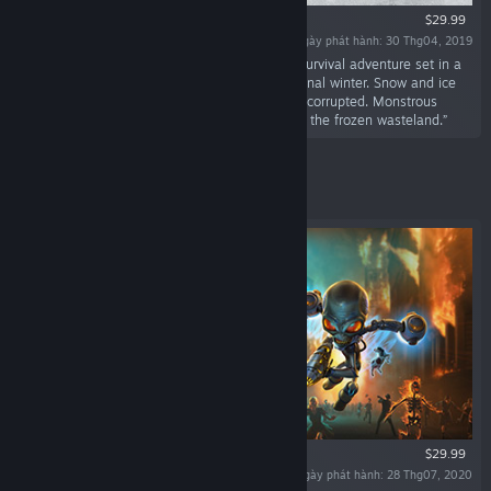
$29.99
Ngày phát hành: 30 Thg04, 2019
“Fade to Silence is a single-player and co-op survival adventure set in a
post-apocalyptic world that is frozen in an eternal winter. Snow and ice
have shaped a merciless landscape. Nature is corrupted. Monstrous
creatures out of an Eldritch horror dream roam the frozen wasteland.”
Tiêu biểu
$29.99
Ngày phát hành: 28 Thg07, 2020