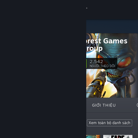
Đăng nhập
Cửa hàng
Black Forest Games
Cộng đồng
Public Group
Thông tin
2,542
Theo dõi
NGƯỜI THEO DÕI
Hỗ trợ
Thay đổi ngôn ngữ
TIÊU BIỂU
DANH SÁCH
GIỚI THIỆU
Cài ứng dụng Steam di động
Xem web cho desktop
Featured Games
Xem toàn bộ danh sách
These are our games.