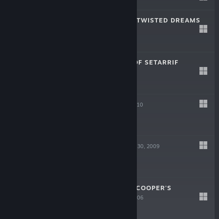
-80%
$4.99
$0.99
GIANA SISTERS: TWISTED DREAMS
22 Thg10, 2012
$14.99
ARCANIA: FALL OF SETARRIF
24 Thg10, 2011
$14.99
ARCANIA
Oct 15, 2010
$19.99
HELLDORADO
Apr 30, 2009
$9.99
DESPERADOS 2: COOPER'S
REVENGE
May 2, 2006
$9.99