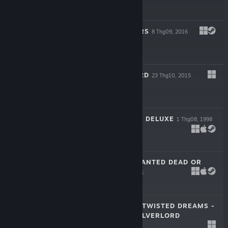
$29.99
ROGUE STORMERS
8 Thg09, 2016
$19.99
GIANA SISTERS 2D
23 Thg10, 2015
$9.99
AIRLINE TYCOON DELUXE
1 Thg08, 1998
$9.99
DESPERADOS: WANTED DEAD OR
ALIVE
23 Thg07, 2001
$4.99
GIANA SISTERS: TWISTED DREAMS -
RISE OF THE OWLVERLORD
26 Thg09, 2013