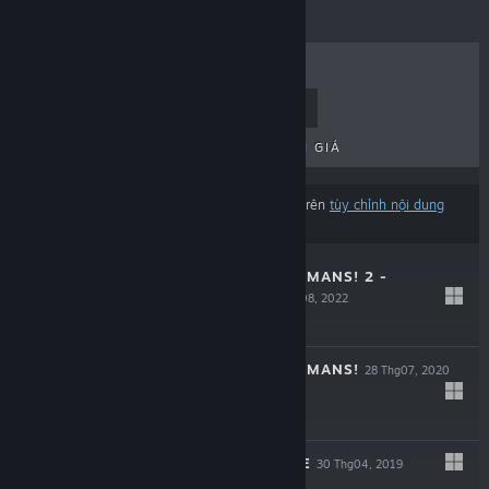
BÁN CHẠY NHẤT
MỚI RA MẮT
PHÁT HÀNH SẮP RA MẮT
GIẢM GIÁ
Kết quả có thể loại trừ một số sản phẩm dựa trên
tùy chỉnh nội dung
hoặc ngôn ngữ của bạn
DESTROY ALL HUMANS! 2 -
REPROBED
30 Thg08, 2022
$39.99
DESTROY ALL HUMANS!
28 Thg07, 2020
$29.99
FADE TO SILENCE
30 Thg04, 2019