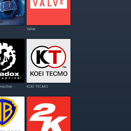
Valve
eractive -
KOEI TECMO