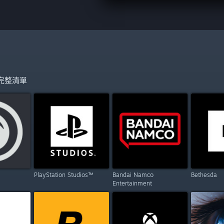
完整清單
PlayStation Studios™
Bandai Namco
Bethesda
Entertainment