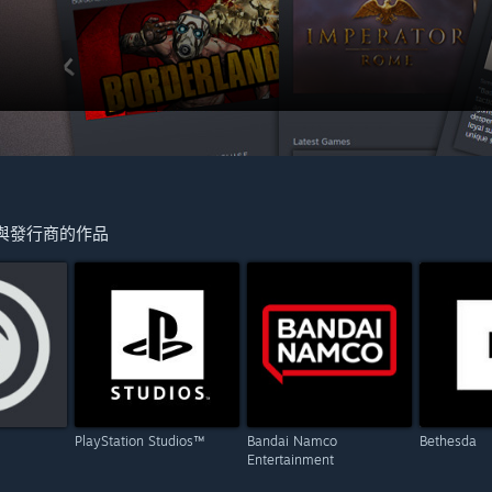
與發行商的作品
PlayStation Studios™
Bandai Namco
Bethesda
Entertainment