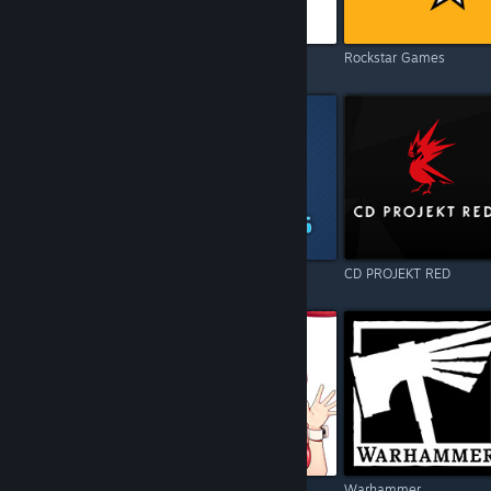
Electronic Arts
Square Enix
Rockstar Games
Resident Evil
Games Operators
CD PROJEKT RED
Call of Duty
Kagura Games
Warhammer