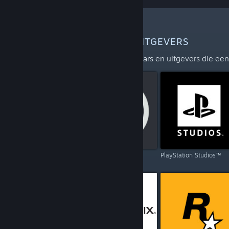
MEER ONTWIKKELAARS EN UITGEVERS
Ontdek de volledige lijst van ontwikkelaars en uitgevers die e
Capcom
Ubisoft
PlayStation Studios™