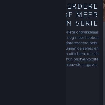
ONTDEK EERDERE
UITGAVEN OF MEER
SPELLEN UIT EEN SERIE
Blader door de startpagina van je favoriete ontwikkelaar
of uitgever om te zien wat ze nog meer hebben
gemaakt waar je mogelijk in geïnteresseerd bent.
Makers met verschillende titels kunnen de series en
franchises op meerdere manieren uitlichten, of zich
alleen focussen op het uitlichten van hun bestverkochte
of nieuwste uitgaven.