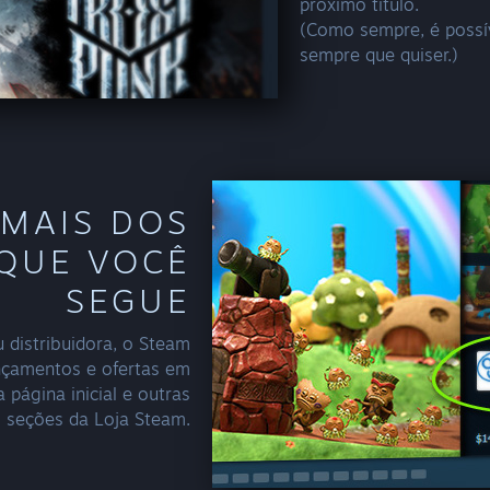
próximo título.
(Como sempre, é possí
sempre que quiser.)
MAIS DOS
QUE VOCÊ
SEGUE
 distribuidora, o Steam
nçamentos e ofertas em
página inicial e outras
seções da Loja Steam.