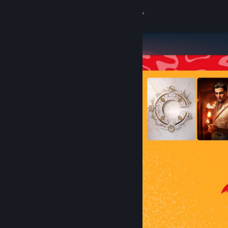
Logg inn
Butikk
Samfunn
Om
Kundestøtte
Bytt språk
Skaff deg Steam-appen på mobil
Vis skrivebordsversjon