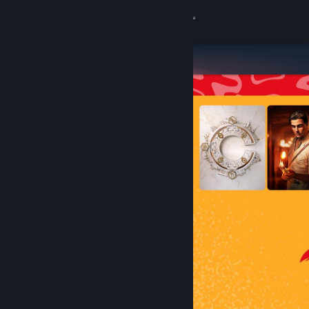
Inloggen
Winkel
Community
Over
Ondersteuning
Taal wijzigen
Download de mobiele Steam-app
Desktopwebsite weergeven