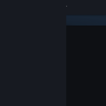
Sign in
Gedung
Komuniti
Tentang
Sokongan
Ubah bahasa
Dapatkan Steam Mobile App
Lihat laman web desktop