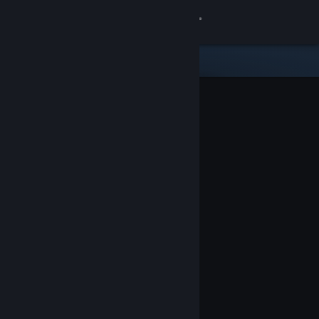
Вписване
Магазин
Общност
Относно
Поддръжка
Смяна на езика
Сдобийте се с мобилното Steam приложение
Преглед на сайта за настолни компютри