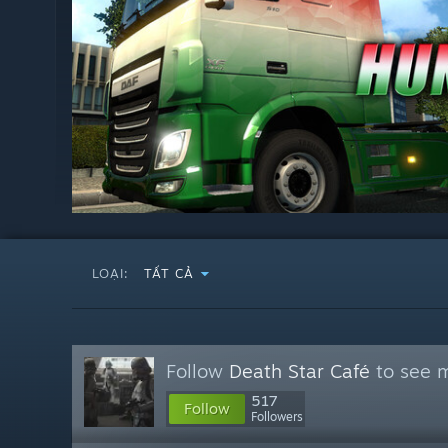
LOẠI:
TẤT CẢ
Follow
Death Star Café
to see m
517
Follow
Followers