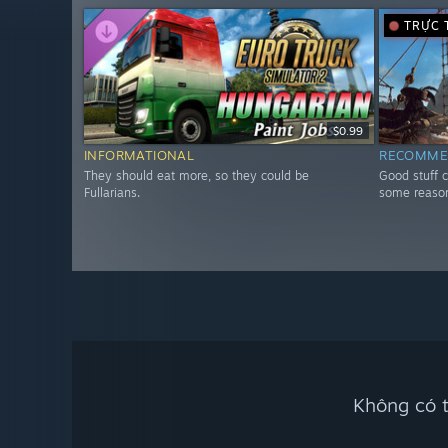
TRỰC 
$0.99
INFORMATIONAL
RECOMME
They should eat more, so they could be
Good stuff 
Fullarians.
some reason 
Không có t