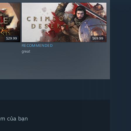
$29.99
$69.99
RECOMMENDED
great
iếm của bạn