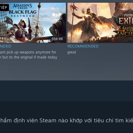
TIẾP
$59.99
NDED
RECOMMENDED
cant pick up weapons anymore for
great
but its the original if made today
hẩm định viên Steam nào khớp với tiêu chí tìm k