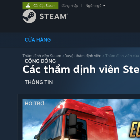
Cài đặt Steam
đăng nhập
|
Ngôn ngữ
CỬA HÀNG
Thẩm định viên Steam
>
Duyệt thẩm định viên
> Thẩm định viên của
CỘNG ĐỒNG
Các thẩm định viên St
THÔNG TIN
HỖ TRỢ