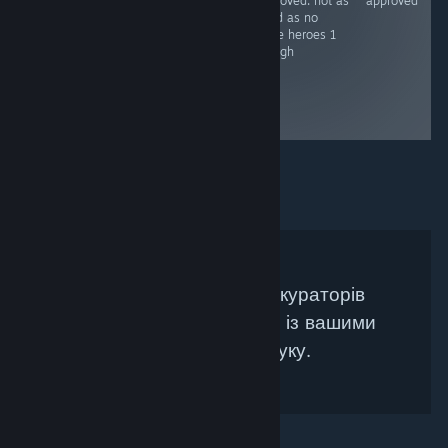
approved (add
approved. not as
approved
robo-ky)
good as no
more heroes 1
though
Не знайдено жодних кураторів
Steam, які би збігалися із вашими
критеріями пошуку.