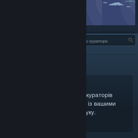
ТИП:
УСІ
Не знайдено жодних кураторів
Steam, які би збігалися із вашими
критеріями пошуку.