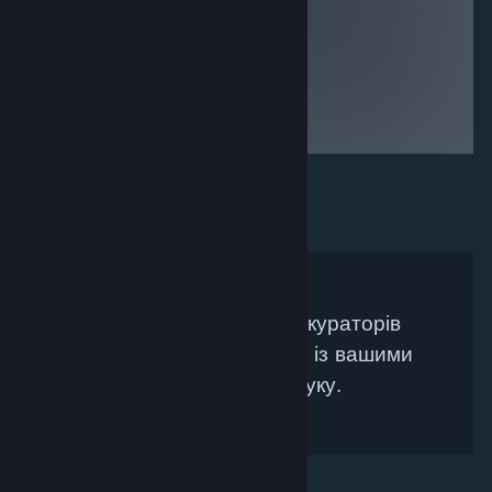
Не знайдено жодних кураторів
Steam, які би збігалися із вашими
критеріями пошуку.