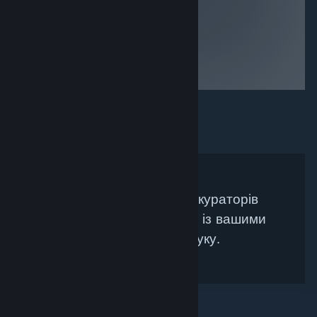
assets.
Не знайдено жодних кураторів
Steam, які би збігалися із вашими
критеріями пошуку.