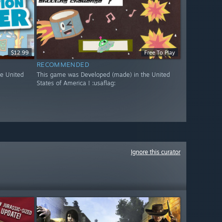
$12.99
Free To Play
RECOMMENDED
e United
This game was Developed (made) in the United
States of America ! :usaflag:
Ignore this curator