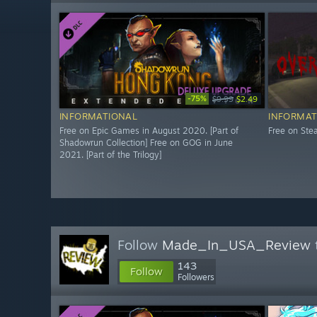
-75%
$9.99
$2.49
INFORMATIONAL
INFORMAT
Free on Epic Games in August 2020. [Part of
Free on St
Shadowrun Collection] Free on GOG in June
2021. [Part of the Trilogy]
Follow
Made_In_USA_Review
143
Follow
Followers