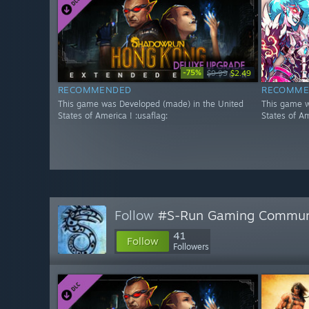
-75%
$9.99
$2.49
RECOMMENDED
RECOMME
This game was Developed (made) in the United
This game w
States of America ! :usaflag:
States of Am
Follow
#S-Run Gaming Commun
41
Follow
Followers