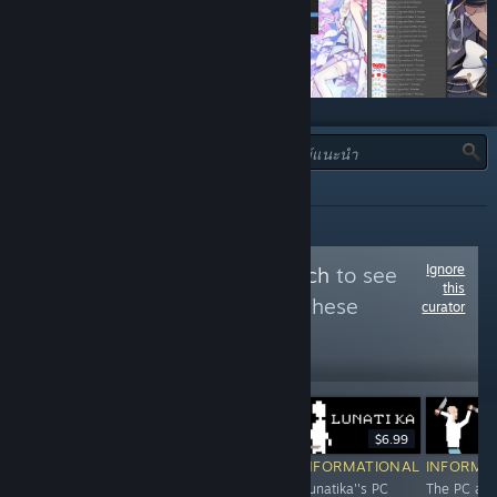
ประเภท:
ทั้งหมด
Ignore
Follow
Mobile Watch
to see
this
more reviews like these
curator
358
Follow
Followers
$6.99
$49.99
Free To Play
INFORMATIONAL
INFORMA
INFORMATIONAL
INFORMATIONAL
'Lunatika''s PC
The PC an
Medibang began
Originally a mobile