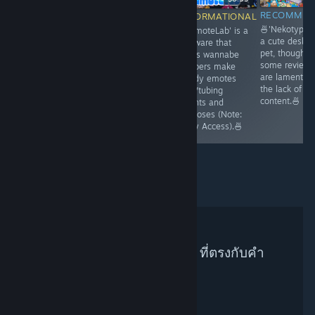
RECOMMENDED
RECOMMEN
INFORMATIONAL
INFORMATIONAL
🍜'MediBang
🍜'Nekotype' 
🍜'Brioche
🍜'EmoteLab' is a
Paint' is an art
a cute deskto
Puppet' s an
software that
software and is
pet, though
open-source
helps wannabe
a worthy rival to
some reviews
VTuber software,
VTubers make
'FireAlpaca'.
are lamentin
which deals with
handy emotes
(Needs an
the lack of m
animation and
for Vtubing
account).🍜
content.🍜
mocap.🍜
intents and
purposes (Note:
Early Access).🍜
ไม่พบผู้แนะนำบน Steam ที่ตรงกับคำ
ค้นหาของคุณ