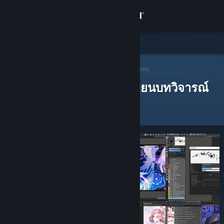
เข้าสู่ระบบ
ร้านค้า
ชุมชน
ผู้แนะนำบน Steam
>
เปิดหาผู้แนะนำ
> ผู้แนะนำของแอป
ผู้แนะนำบน Steam ที่ได้เขียนบทวิจารณ์
เกี่ยวกับ
ฝ่ายสนับสนุน
เปลี่ยนภาษา
รับแอป Steam แบบพกพา
ชมเว็บไซต์สำหรับเดสก์ท็อป