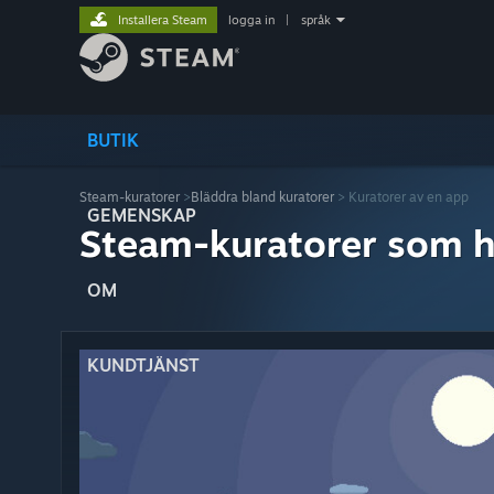
Installera Steam
logga in
|
språk
BUTIK
Steam-kuratorer
>
Bläddra bland kuratorer
> Kuratorer av en app
GEMENSKAP
Steam-kuratorer som h
OM
KUNDTJÄNST