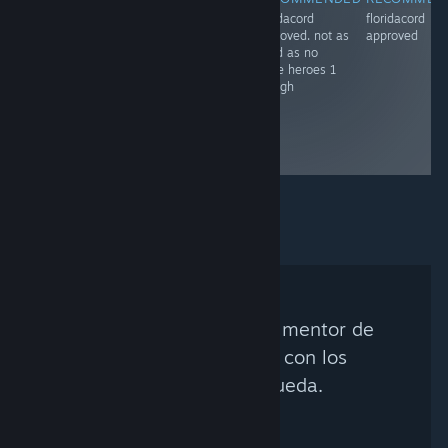
floridacord
floridacord
floridacord
florida
approved (add
approved. not as
approved
robo-ky)
good as no
more heroes 1
though
No se encontró ningún mentor de
Steam que coincida con los
criterios de búsqueda.