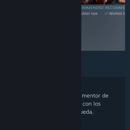
-10%
$39.99
$35.99
RECOMMENDED
RECOMMENDED
RECOMMENDED
RECOMMEN
✅ Wishlist now
✅ Wishlist now
✅ Wishlist now
✅ Wishlist now
No se encontró ningún mentor de
Steam que coincida con los
criterios de búsqueda.