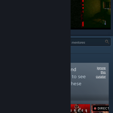
TIPO:
TODOS
Ignore
Follow
Best FREE and
this
UPCOMING Games
to see
curator
more reviews like these
30,661
Follow
Followers
DIRECTO