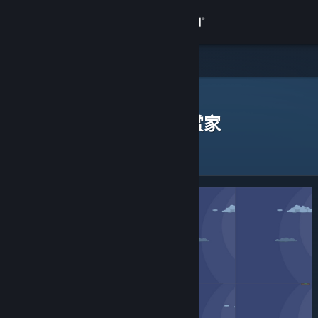
登录
商店
社区
Steam 鉴赏家
>
浏览鉴赏家
> 一款应用的鉴赏家
发表过评测的 Steam 鉴赏家
关于
客服
更改语言
获取 Steam 手机应用
查看桌面版网站