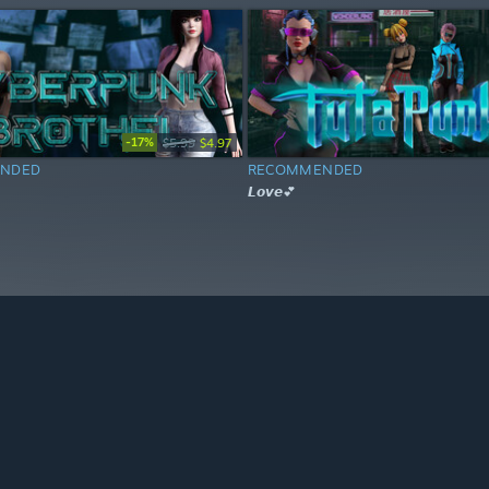
-17%
$5.99
$4.97
NDED
RECOMMENDED
𝙇𝙤𝙫𝙚💕