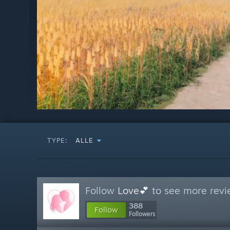
TYPE:
ALLE
Follow
Love💕
to see more revi
388
Follow
Followers