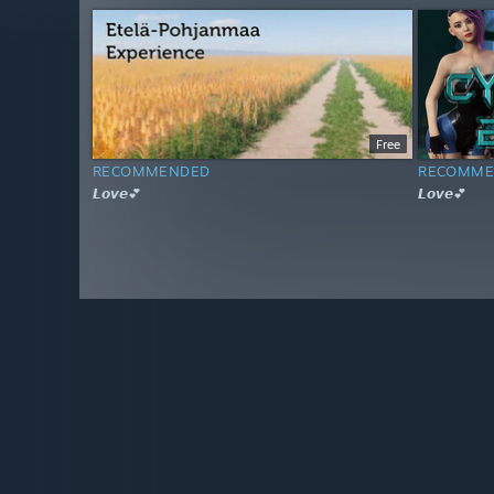
Free
RECOMMENDED
RECOMME
𝙇𝙤𝙫𝙚💕
𝙇𝙤𝙫𝙚💕