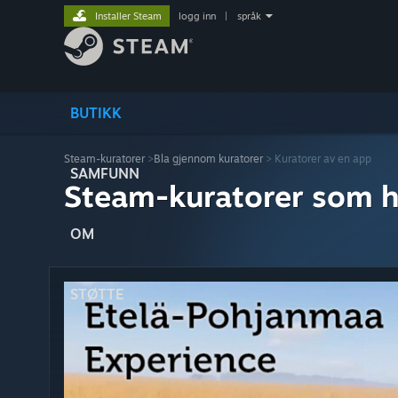
Installer Steam
logg inn
|
språk
BUTIKK
Steam-kuratorer
>
Bla gjennom kuratorer
> Kuratorer av en app
SAMFUNN
Steam-kuratorer som h
OM
STØTTE