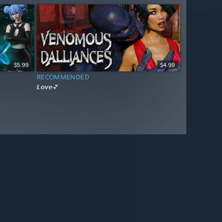
$5.99
$4.99
RECOMMENDED
𝙇𝙤𝙫𝙚💕