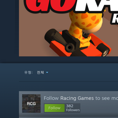
유형:
전체
Follow
Racing Games
to see mo
382
Follow
Followers