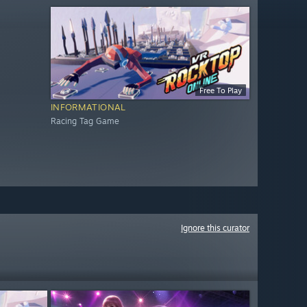
Free To Play
INFORMATIONAL
Racing Tag Game
Ignore this curator