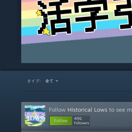
タイプ:
全て
Follow
Historical Lows
to see mo
491
Follow
Followers