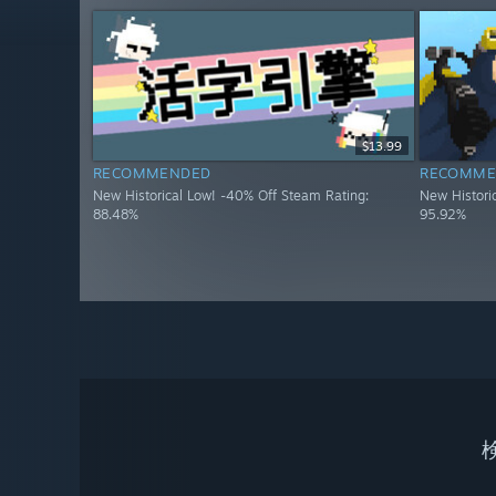
$13.99
RECOMMENDED
RECOMME
New Historical Low! -40% Off Steam Rating:
New Histori
88.48%
95.92%