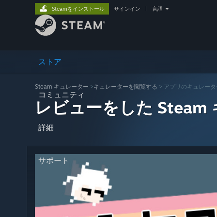
Steamをインストール
サインイン
|
言語
ストア
Steam キュレーター
>
キュレーターを閲覧する
> アプリのキュレータ
コミュニティ
レビューをした Steam
詳細
サポート