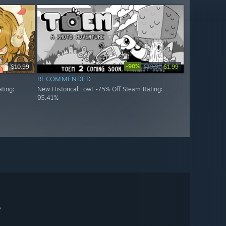
-90%
$10.99
$19.99
$1.99
RECOMMENDED
ting:
New Historical Low! -75% Off Steam Rating:
95.41%
。