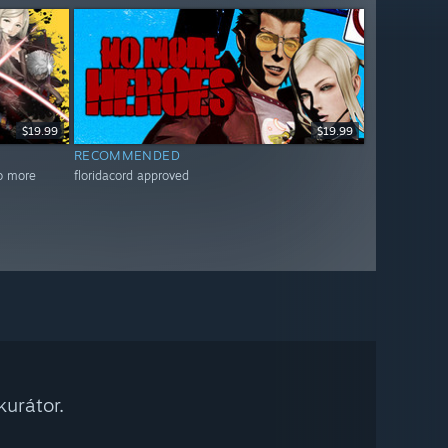
$19.99
$19.99
RECOMMENDED
no more
floridacord approved
urátor.