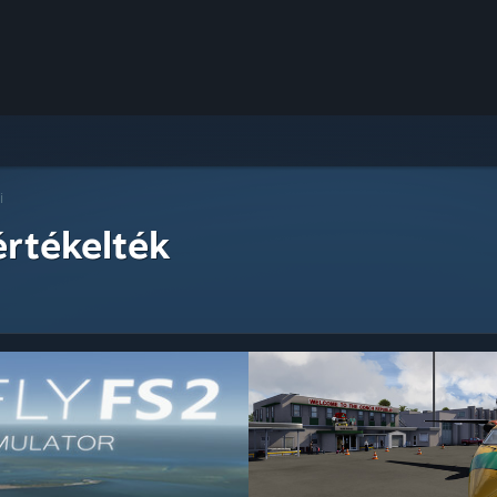
i
értékelték