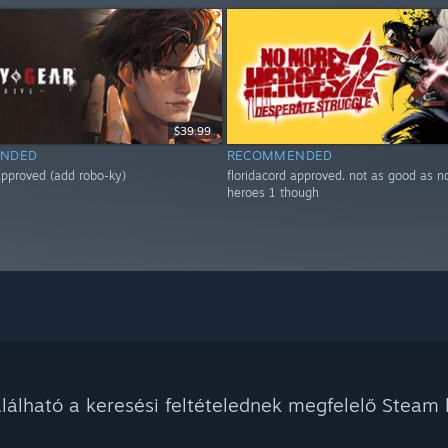
$39.99
NDED
RECOMMENDED
 approved (add robo-ky)
floridacord approved. not as good as 
heroes 1 though
álható a keresési feltételednek megfelelő Steam k