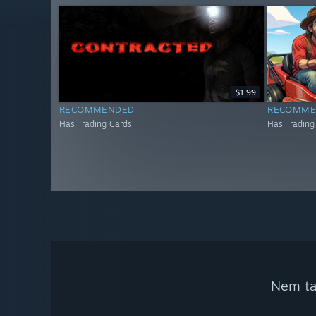
$1.99
RECOMMENDED
RECOMME
Has Trading Cards
Has Trading
Nem tal