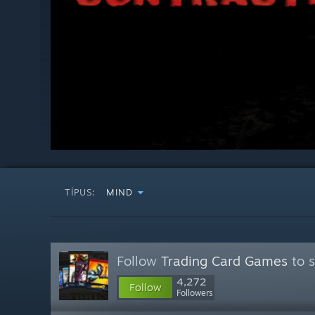
TÍPUS:
MIND
Follow
Trading Card Games
to s
4,272
Follow
Followers