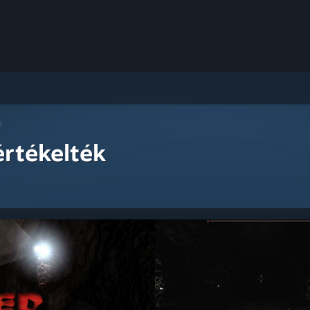
i
értékelték