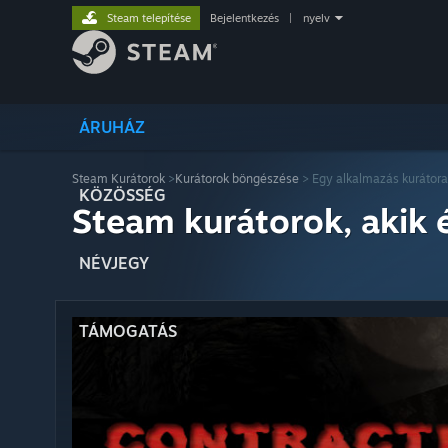
Steam telepítése
Bejelentkezés
|
nyelv
ÁRUHÁZ
Steam Kurátorok
>
Kurátorok böngészése
> Egy alkalmazás kurátora
KÖZÖSSÉG
Steam kurátorok, akik 
NÉVJEGY
TÁMOGATÁS