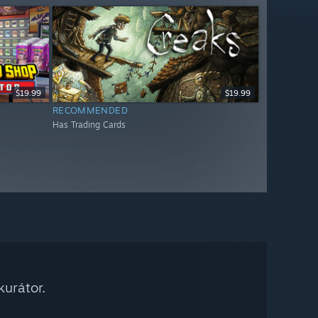
$19.99
$19.99
RECOMMENDED
Has Trading Cards
urátor.