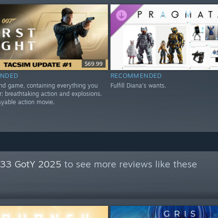
$69.99
NDED
RECOMMENDED
nd game, containing everything you
Fulfill Diana's wants.
r: breathtaking action and explosions.
playable action movie.
n 33 GotY 2025
to see more reviews like these