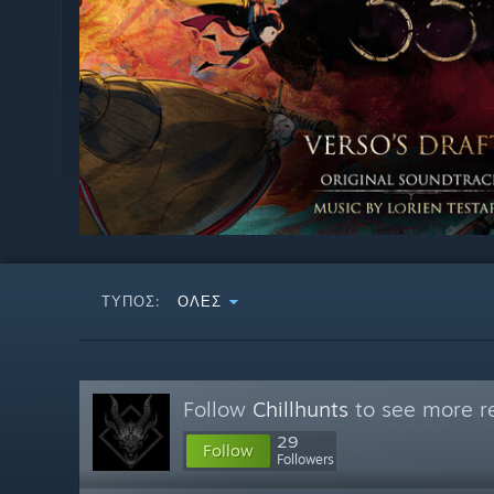
ΤΎΠΟΣ:
ΌΛΕΣ
Follow
Chillhunts
to see more re
29
Follow
Followers