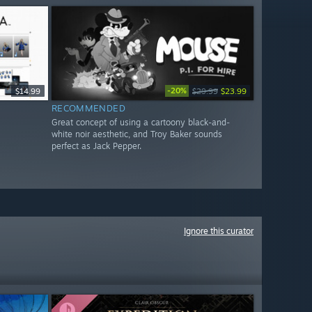
-20%
$14.99
$29.99
$23.99
RECOMMENDED
Great concept of using a cartoony black-and-
white noir aesthetic, and Troy Baker sounds
perfect as Jack Pepper.
Ignore this curator