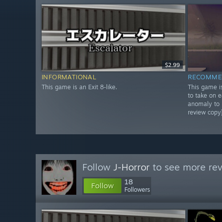
$2.99
INFORMATIONAL
RECOMME
This game is an Exit 8-like.
This game is
to take on 
anomaly to p
review copy
Follow
J-Horror
to see more rev
18
Follow
Followers