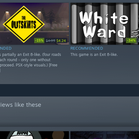
-15%
-34%
$4.99
$4.24
NDED
RECOMMENDED
 partially an Exit 8-like. (four roads
This game is an Exit 8-like.
each round - only one without
roceed. PSX-style visuals.) [Free
]
iews like these