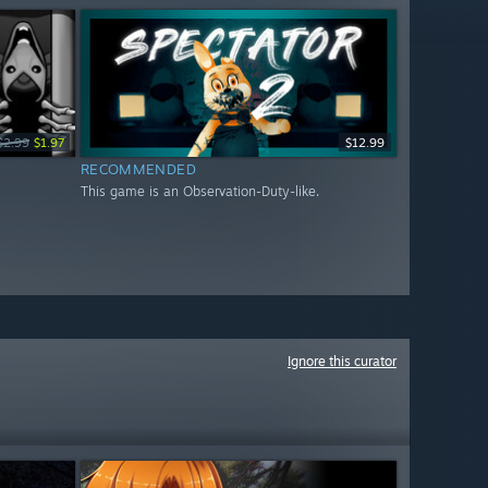
$2.99
$1.97
$12.99
RECOMMENDED
This game is an Observation-Duty-like.
Ignore this curator