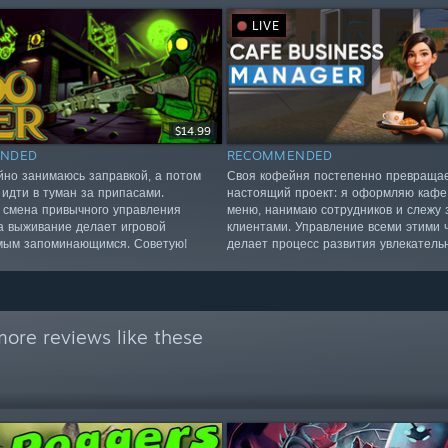
LIVE
$14.99
NDED
RECOMMENDED
йно занимаюсь заправкой, а потом
Своя кофейня постепенно превращае
 идти в туман за припасами.
настоящий проект: я оформляю кафе
 смена привычного управления
меню, нанимаю сотрудников и слежу 
а выживание делает игровой
клиентами. Управление всеми этими 
мым запоминающимся. Советую!
делает процесс развития увлекатель
ore reviews like these