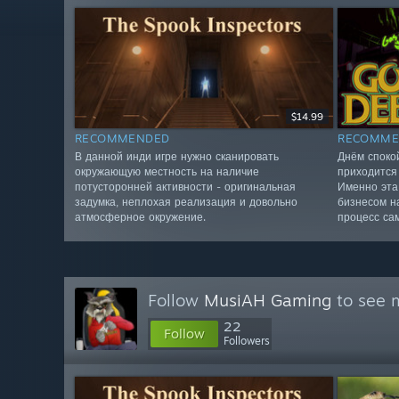
$14.99
RECOMMENDED
RECOMME
В данной инди игре нужно сканировать
Днём споко
окружающую местность на наличие
приходится
потусторонней активности - оригинальная
Именно эта
задумка, неплохая реализация и довольно
бизнесом н
атмосферное окружение.
процесс са
Follow
MusiAH Gaming
to see m
22
Follow
Followers