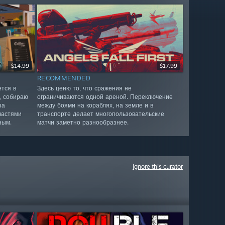
$14.99
$17.99
RECOMMENDED
тся в
Здесь ценю то, что сражения не
, собираю
ограничиваются одной ареной. Переключение
за
между боями на кораблях, на земле и в
частями
транспорте делает многопользовательские
ным.
матчи заметно разнообразнее.
Ignore this curator