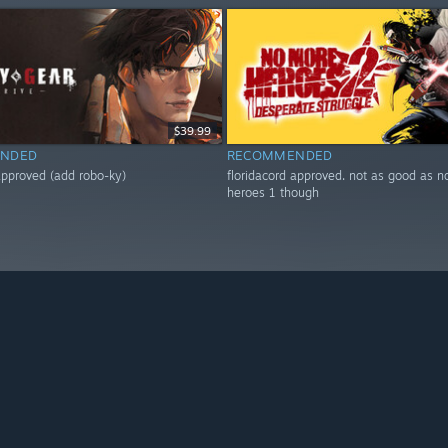
$39.99
NDED
RECOMMENDED
 approved (add robo-ky)
floridacord approved. not as good as 
heroes 1 though