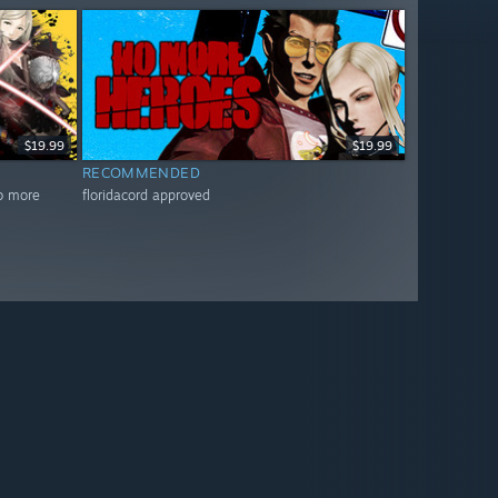
$19.99
$19.99
RECOMMENDED
no more
floridacord approved