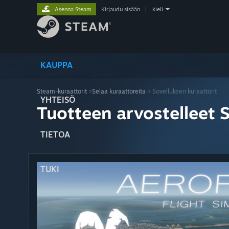
Asenna Steam
Kirjaudu sisään
|
kieli
KAUPPA
Steam-kuraattorit
>
Selaa kuraattoreita
> Sovelluksen kuraattorit
YHTEISÖ
Tuotteen arvostelleet 
TIETOA
TUKI