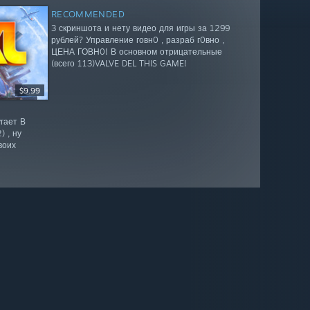
RECOMMENDED
3 скриншота и нету видео для игры за 1299
рублей? Управление говн0 , разраб г0вно ,
ЦЕНА ГОВН0! В основном отрицательные
(всего 113)VALVE DEL THIS GAME!
$9.99
гает В
 , ну
воих