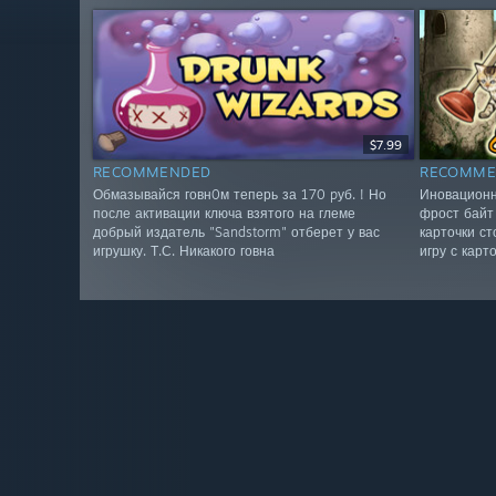
$7.99
RECOMMENDED
RECOMME
Обмазывайся говн0м теперь за 170 pуб. ! Но
Иновационн
после активации ключа взятого на глеме
фрост байт 
добрый издатель "Sandstorm" отберет у вас
карточки ст
игрушку. Т.С. Никакого говна
игру с карт