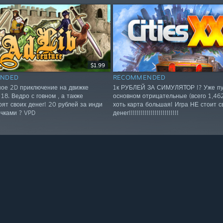
$1.99
NDED
RECOMMENDED
ое 2D приключение на движке
1к РУБЛЕЙ ЗА СИМУЛЯТОР !? Уже пу
18. Ведро с говном , а также
основном отрицательные (всего 1,462)
оят своих денег! 20 рублей за инди
хоть карта большая! Игра НЕ стоит с
очками ? VPD
денег!!!!!!!!!!!!!!!!!!!!!!!!!