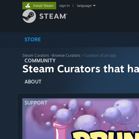
Install Steam
sign in
|
language
STORE
Steam Curators
>
Browse Curators
> Curators of an app
COMMUNITY
Steam Curators that h
ABOUT
SUPPORT