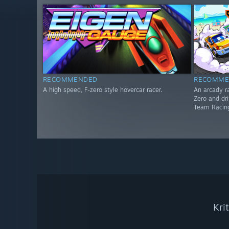
RECOMMENDED
RECOMME
A high speed, F-zero style hovercar racer.
An arcady ra
Zero and dri
Team Racin
Kri