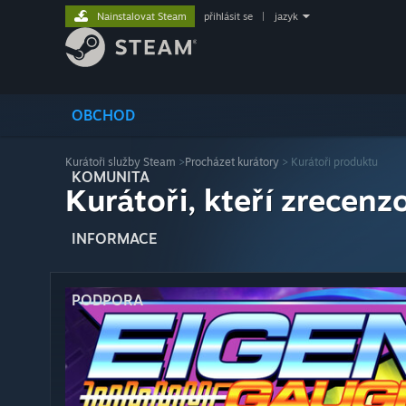
Nainstalovat Steam
přihlásit se
|
jazyk
OBCHOD
Kurátoři služby Steam
>
Procházet kurátory
> Kurátoři produktu
KOMUNITA
Kurátoři, kteří zrecenzo
INFORMACE
PODPORA