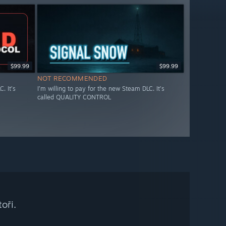
$99.99
$99.99
NOT RECOMMENDED
. It’s
I’m willing to pay for the new Steam DLC. It’s
called QUALITY CONTROL
oři.