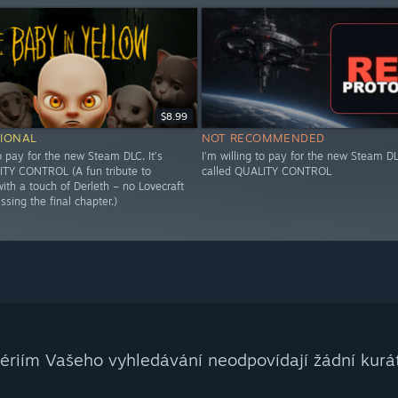
$8.99
IONAL
NOT RECOMMENDED
to pay for the new Steam DLC. It’s
I’m willing to pay for the new Steam DLC
ITY CONTROL (A fun tribute to
called QUALITY CONTROL
ith a touch of Derleth – no Lovecraft
issing the final chapter.)
tériím Vašeho vyhledávání neodpovídají žádní kurát