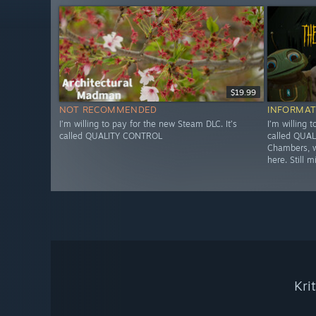
$19.99
NOT RECOMMENDED
INFORMAT
I’m willing to pay for the new Steam DLC. It’s
I’m willing 
called QUALITY CONTROL
called QUAL
Chambers, w
here. Still m
Kri