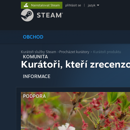
Nainstalovat Steam
přihlásit se
|
jazyk
OBCHOD
Kurátoři služby Steam
>
Procházet kurátory
> Kurátoři produktu
KOMUNITA
Kurátoři, kteří zrecenzo
INFORMACE
PODPORA