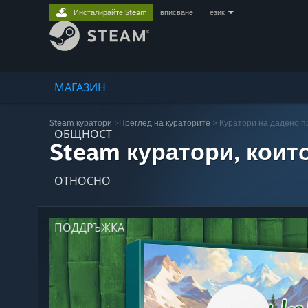
Инсталирайте Steam
вписване
|
език
МАГАЗИН
Steam куратори
>
Преглед на кураторите
> Куратори на дадено 
ОБЩНОСТ
Steam куратори, коит
ОТНОСНО
ПОДДРЪЖКА