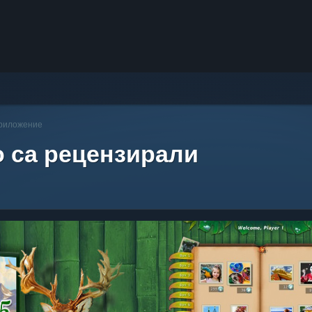
приложение
о са рецензирали