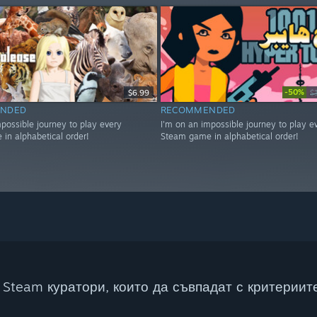
-50%
$6.99
$
NDED
RECOMMENDED
mpossible journey to play every
I'm on an impossible journey to play e
in alphabetical order!
Steam game in alphabetical order!
Steam куратори, които да съвпадат с критериите