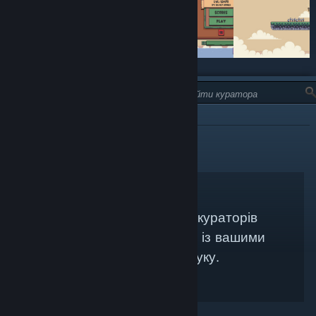
ТИП:
РЕКОМЕНДОВАНІ
Не знайдено жодних кураторів
Steam, які би збігалися із вашими
критеріями пошуку.