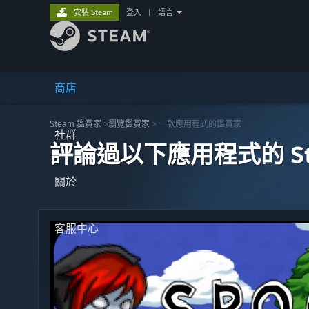
安裝 Steam
登入
|
語言
商店
Steam 鑑賞家
>
瀏覽鑑賞家
> 一款應用程式的鑑賞家
社群
評論過以下應用程式的 St
關於
客服中心