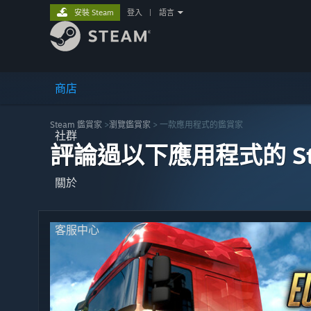
安裝 Steam
登入
|
語言
商店
Steam 鑑賞家
>
瀏覽鑑賞家
> 一款應用程式的鑑賞家
社群
評論過以下應用程式的 St
關於
客服中心