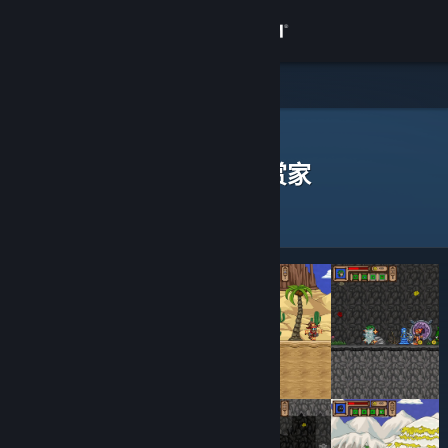
登录
商店
社区
Steam 鉴赏家
>
浏览鉴赏家
> 一款应用的鉴赏家
发表过评测的 Steam 鉴赏家
关于
客服
更改语言
获取 Steam 手机应用
查看桌面版网站