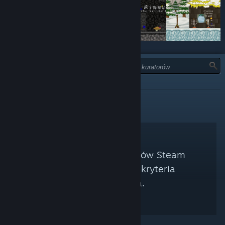
TYP:
POLECANE
Nie znaleziono kuratorów Steam
spełniających twoje kryteria
wyszukiwania.