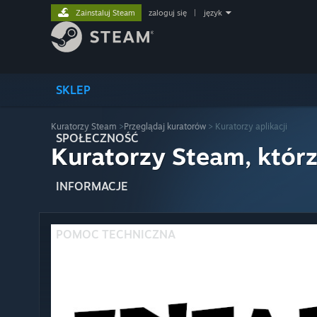
Zainstaluj Steam
zaloguj się
|
język
SKLEP
Kuratorzy Steam
>
Przeglądaj kuratorów
> Kuratorzy aplikacji
SPOŁECZNOŚĆ
Kuratorzy Steam, którz
INFORMACJE
POMOC TECHNICZNA