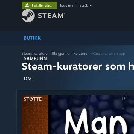
Installer Steam
logg inn
|
språk
BUTIKK
Steam-kuratorer
>
Bla gjennom kuratorer
> Kuratorer av en app
SAMFUNN
Steam-kuratorer som h
OM
STØTTE