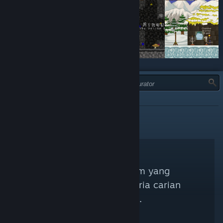
JENIS:
DICADANGKAN
Tiada Kurator Steam yang
sepadan dengan kriteria carian
anda ditemui.