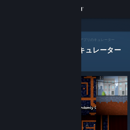
サインイン
ストア
Steam キュレーター
コミュニティ
>
キュレーターを閲覧する
> アプリのキュレーター
レビューをした Steam キュレーター
詳細
サポート
言語を変更
Steamモバイルアプリを入手
デスクトップウェブサイトを表示