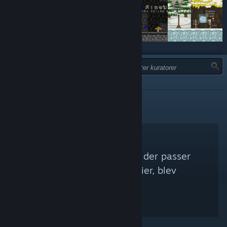
TYPE:
ANBEFALET
Ingen Steam-kuratorer, der passer
med dine søgekriterier, blev
fundet.