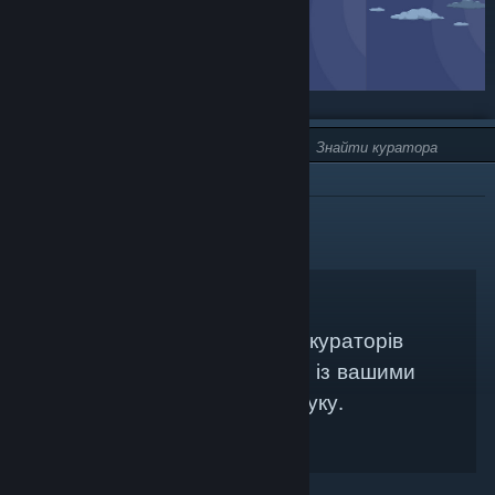
ТИП:
НЕ РЕКОМЕНДОВАНО
Не знайдено жодних кураторів
Steam, які би збігалися із вашими
критеріями пошуку.