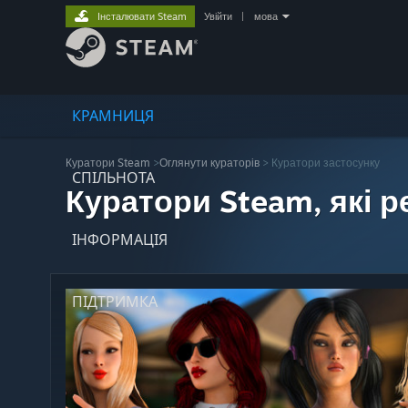
Інсталювати Steam
Увійти
|
мова
КРАМНИЦЯ
Куратори Steam
>
Оглянути кураторів
> Куратори застосунку
СПІЛЬНОТА
Куратори Steam, які 
ІНФОРМАЦІЯ
ПІДТРИМКА