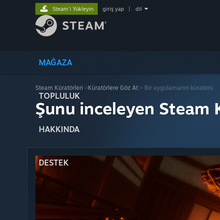
Steam'i Yükleyin
giriş yap
|
dil
MAĞAZA
Steam Küratörleri
>
Küratörlere Göz At
> Bir uygulamanın küratörü
TOPLULUK
Şunu inceleyen Steam K
HAKKINDA
DESTEK