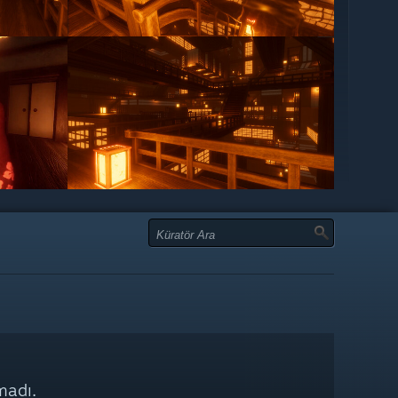
madı.