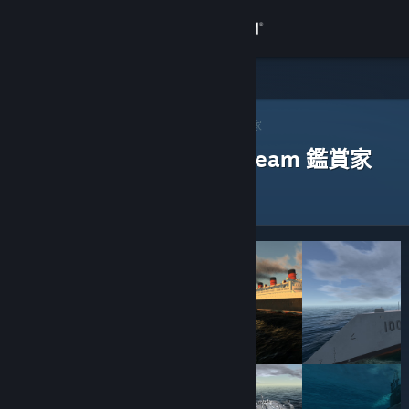
登入
商店
社群
Steam 鑑賞家
>
瀏覽鑑賞家
> 一款應用程式的鑑賞家
評論過以下應用程式的 Steam 鑑賞家
關於
客服
變更語言
取得 Steam 行動應用程式
檢視電腦版網頁