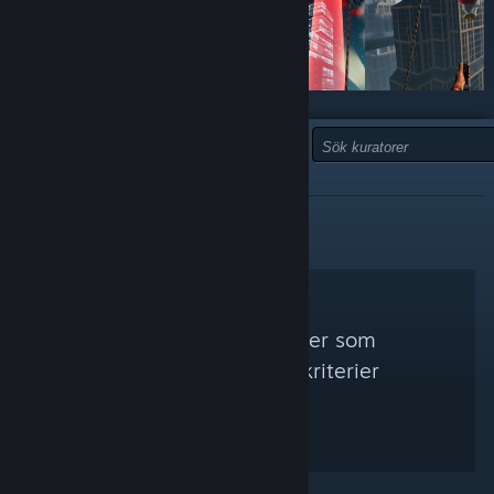
TYP:
REKOMMENDERAS INTE
Inga Steam-kuratorer som
matchade dina sökkriterier
hittades.