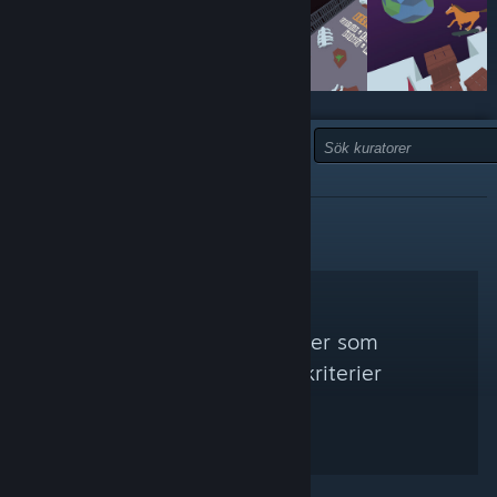
TYP:
REKOMMENDERAS INTE
Inga Steam-kuratorer som
matchade dina sökkriterier
hittades.