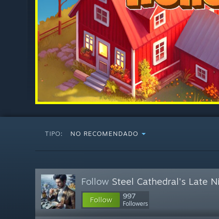
TIPO:
NO RECOMENDADO
Follow
Steel Cathedral's Late 
997
Follow
Followers