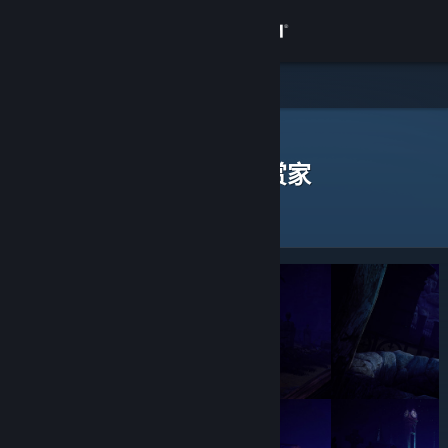
登录
商店
社区
Steam 鉴赏家
>
浏览鉴赏家
> 一款应用的鉴赏家
发表过评测的 Steam 鉴赏家
关于
客服
更改语言
获取 Steam 手机应用
查看桌面版网站